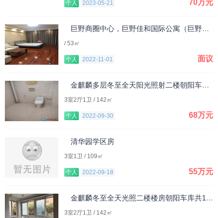
70万元
个人
2023-05-21
巨野商圈中心，巨野佳和国际公寓（巨野佳和购物广场中心店上面）
/ 53㎡
面议
个人
2022-11-01
金麒麟多层冬至全天阳光照射二楼朝阳车库出售
3室2厅1卫 / 142㎡
68万元
个人
2022-09-30
清华园学区房
3室1卫 / 109㎡
55万元
个人
2022-09-18
金麒麟冬至全天光照二楼楼房朝阳车库共142.27平米楼房出售
3室2厅1卫 / 142㎡