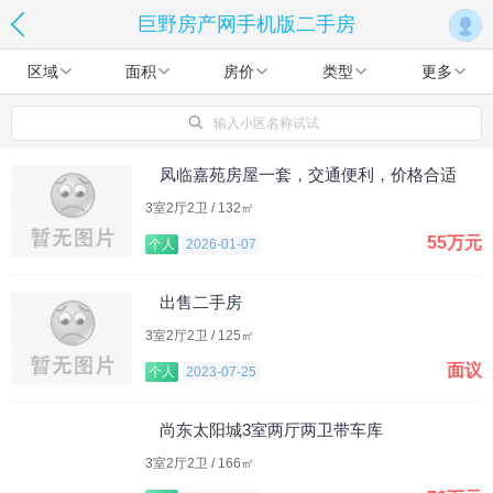
巨野房产网手机版二手房
区域
面积
房价
类型
更多
输入小区名称试试
凤临嘉苑房屋一套，交通便利，价格合适
3室2厅2卫 / 132㎡
55万元
个人
2026-01-07
出售二手房
3室2厅2卫 / 125㎡
面议
个人
2023-07-25
尚东太阳城3室两厅两卫带车库
3室2厅2卫 / 166㎡