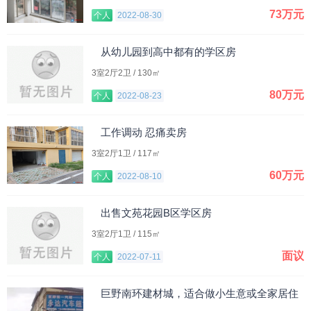
73万元
个人
2022-08-30
从幼儿园到高中都有的学区房
3室2厅2卫 / 130㎡
80万元
个人
2022-08-23
工作调动 忍痛卖房
3室2厅1卫 / 117㎡
60万元
个人
2022-08-10
出售文苑花园B区学区房
3室2厅1卫 / 115㎡
面议
个人
2022-07-11
巨野南环建材城，适合做小生意或全家居住