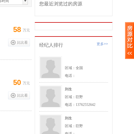
布时间
您最近浏览过的房源
页
58
万元
比比看
更多>>
经纪人排行
区域：全国
电话：
50
万元
刘生
比比看
区域：巨野
电话：13762552642
刘生
区域：巨野
电话：