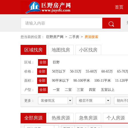
首页

您当前的位置：
巨野房产网
>
二手房
>
房源搜索
区域找房
地图找房
小区找房
区域：
全部
巨野
价格：
全部
50万以下
50-55万
55-60万
60-65万
65-70
面积：
全部
90平米以下
90-100平米
100-11平米
11-120
户型：
全部
一室
二室
三室
四室
五室以上
更多：
装修情况
楼层不限
朝向不
全部房源
热推房源
急售房源
个人房源