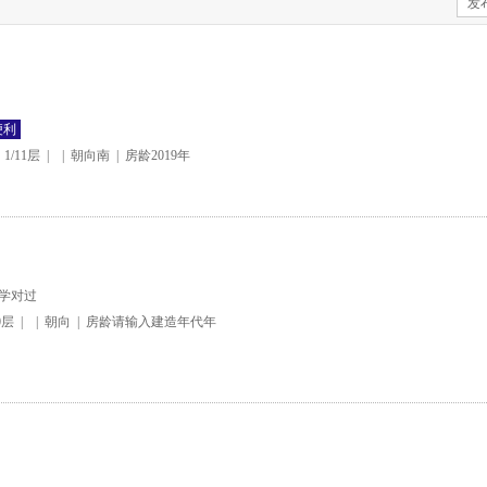
发
便利
1/11层
|
|
朝向南
|
房龄2019年
㎡
学对过
0层
|
|
朝向
|
房龄请输入建造年代年