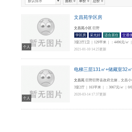
默认排序
面积
单价
总价
文昌
苑学区房
文昌苑小区
巨野
学区房
采光好
适合居住
交通
3室2厅2卫
|
129平米
|
：4496元/㎡
|
个人
2021-01-10 14:25更新
电梯三层131㎡+储藏室32
文昌苑
巨野巨野县政府北侧，文昌小
3室2厅
|
163平米
|
：3067元/㎡
|
0/
2020-03-14 17:37更新
个人