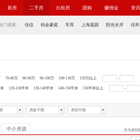
新房
二手房
出租房
团购
赚佣金
资
热门搜索：
佳信
铂金豪庭
车库
上海嘉园
阳光水岸
佳和
万
70-80万
80-90万
90-100万
100-150万
150万以上
-
平米
120-130平米
130-140平米
140-150平米
150平米以上
-
限
房龄不限
类型不限
中介房源
共为您找