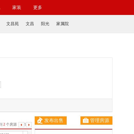
讯
家装
更多
文昌苑
文昌
阳光
家属院
发布出售
管理房源
到
2
个房源
1
下
一