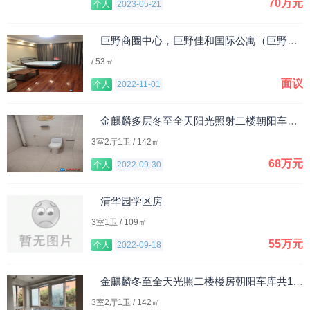
70万元
个人
2023-05-21
巨野商圈中心，巨野佳和国际公寓（巨野佳和购物广场中心店上面）
/ 53㎡
面议
个人
2022-11-01
金麒麟多层冬至全天阳光照射二楼朝阳车库出售
3室2厅1卫 / 142㎡
68万元
个人
2022-09-30
清华园学区房
3室1卫 / 109㎡
55万元
个人
2022-09-18
金麒麟冬至全天光照二楼楼房朝阳车库共142.27平米楼房出售
3室2厅1卫 / 142㎡