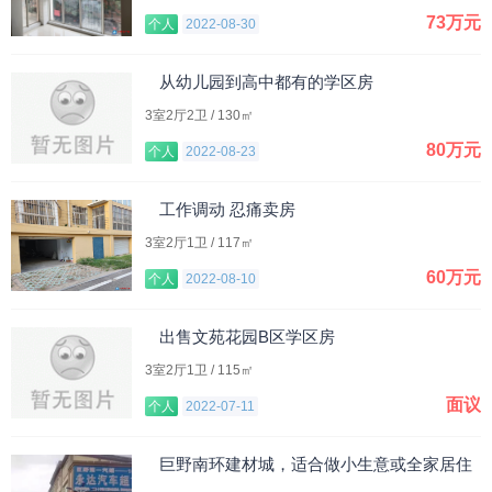
73万元
个人
2022-08-30
从幼儿园到高中都有的学区房
3室2厅2卫 / 130㎡
80万元
个人
2022-08-23
工作调动 忍痛卖房
3室2厅1卫 / 117㎡
60万元
个人
2022-08-10
出售文苑花园B区学区房
3室2厅1卫 / 115㎡
面议
个人
2022-07-11
巨野南环建材城，适合做小生意或全家居住