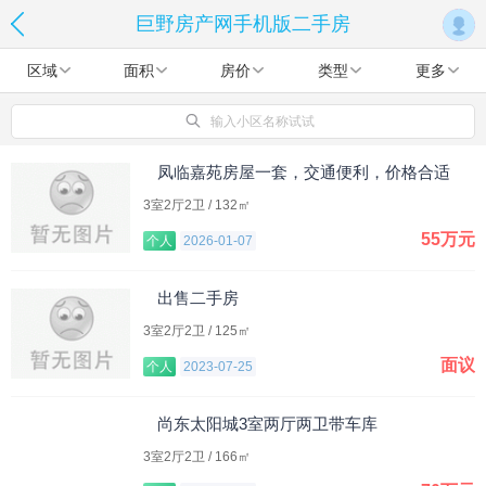
巨野房产网手机版二手房
区域
面积
房价
类型
更多
输入小区名称试试
凤临嘉苑房屋一套，交通便利，价格合适
3室2厅2卫 / 132㎡
55万元
个人
2026-01-07
出售二手房
3室2厅2卫 / 125㎡
面议
个人
2023-07-25
尚东太阳城3室两厅两卫带车库
3室2厅2卫 / 166㎡