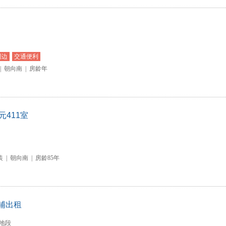
周边
交通便利
|
朝向南
|
房龄年
411室
装
|
朝向南
|
房龄85年
铺出租
地段