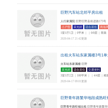
巨野汽车站北邻平房出租
人行家属院
巨野巨野县前进路175号
小户型
采光好
适合居住
商场
1室1厅1卫
|
0平米
|
|
0/0层
|
简装
2020-04-17 21:42更新
出租火车站东家属楼3号1单元
火车站东家属楼
巨野
采光好
适合居住
交通便利
3室1厅2卫
|
100平米
|
|
4/4层
|
精
2020-04-17 09:01更新
巨野青年路繁华地段成熟旺
巨野青年路旺铺出租
巨野青年路繁华