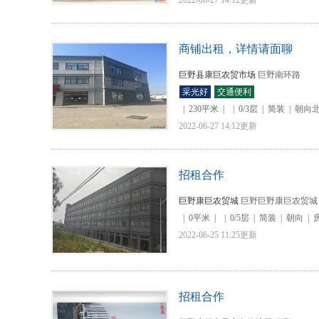
2022-06-27 14:12更新
商铺出租，详情请面聊
巨野县康巨农贸市场
巨野南环路
采光好
交通便利
|
230平米
|
|
0/3层
|
简装
|
朝向
2022-06-27 14:12更新
招租合作
巨野康巨农贸城
巨野巨野康巨农贸城
|
0平米
|
|
0/5层
|
简装
|
朝向
|
2022-06-25 11:25更新
招租合作