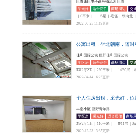
巨野康巨电子商务物流园
巨野
采光好
适合商住
商场周边
交
|
0平米
|
|
1/5层
|
毛坯
|
朝向北
|
2022-06-25 11:19更新
公寓出租，坐北朝南，随时
佳和国际公寓
巨野佳和国际公寓
学区房
适合商住
商场周边
交
5室2厅2卫
|
260平米
|
|
14/30层
|
2022-04-14 16:25更新
个人住房出租，采光好，位
丰南小区
巨野青年路
学区房
采光好
适合居住
商场
3室2厅1卫
|
116平米
|
|
8/11层
|
精
2020-12-23 13:35更新