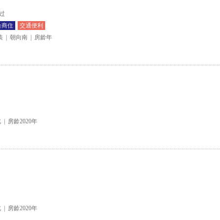
过
合商住
交通便利
装
|
朝向南
|
房龄年
北
|
房龄2020年
北
|
房龄2020年