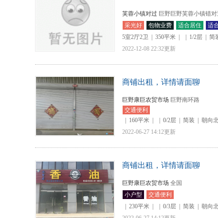
芙蓉小镇对过
巨野巨野芙蓉小镇错对
采光好
包物业费
适合居住
适
5室2厅2卫
|
350平米
|
|
1/2层
|
简
2022-12-08 22:32更新
商铺出租，详情请面聊
巨野康巨农贸市场
巨野南环路
交通便利
|
160平米
|
|
0/2层
|
简装
|
朝向
2022-06-27 14:12更新
商铺出租，详情请面聊
巨野康巨农贸市场
全国
小户型
交通便利
|
230平米
|
|
0/3层
|
简装
|
朝向