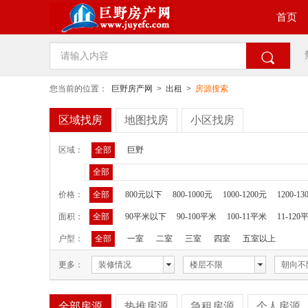
首页

您当前的位置：
巨野房产网
>
出租
>
房源搜索
区域找房
地图找房
小区找房
区域：
全部
巨野
全部
价格：
全部
800元以下
800-1000元
1000-1200元
1200-13
面积：
全部
90平米以下
90-100平米
100-11平米
11-120
户型：
全部
一室
二室
三室
四室
五室以上
更多：
装修情况
楼层不限
朝向不
全部房源
热推房源
急租房源
个人房源