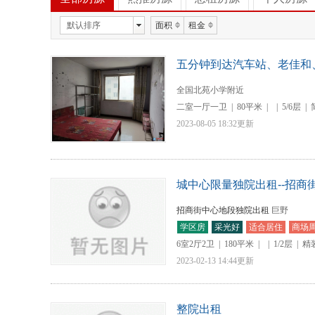
默认排序
面积
租金
五分钟到达汽车站、老佳和
全国北苑小学附近
二室一厅一卫
|
80平米
|
|
5/6层
|
2023-08-05 18:32更新
城中心限量独院出租--招商
招商街中心地段独院出租
巨野
学区房
采光好
适合居住
商场
6室2厅2卫
|
180平米
|
|
1/2层
|
精
2023-02-13 14:44更新
整院出租