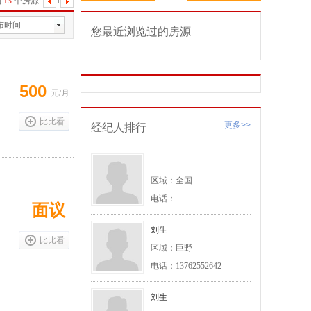
到
13
个房源
1
下
一
布时间
您最近浏览过的房源
页
500
元/月
比比看
更多>>
经纪人排行
区域：全国
电话：
面议
刘生
比比看
区域：巨野
电话：13762552642
刘生