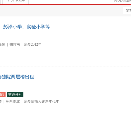
共为您找
发
、彭泽小学、实验小学等
简装
|
朝向南
|
房龄2012年
街独院两层楼出租
周边
交通便利
装
|
朝向南北
|
房龄请输入建造年代年