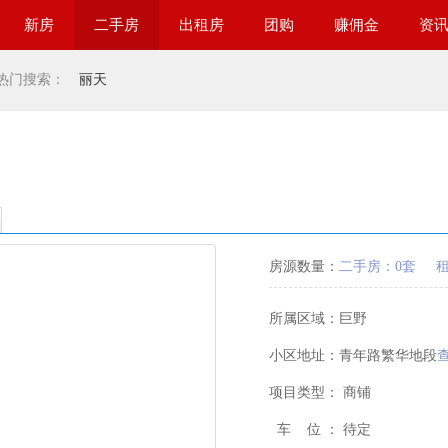
新房
二手房
出租房
团购
赚佣金
资
热门搜索：
丽天
房源数量：
二手房：0套
所属区域：
巨野
小区地址：
青年路繁华地段
项目类型：
商铺
车 位 ：
待定