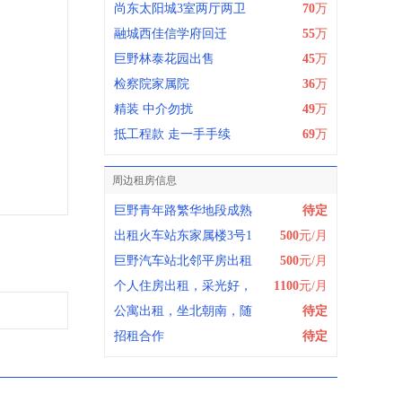
尚东太阳城3室两厅两卫
70
万
融城西佳信学府回迁
55
万
巨野林泰花园出售
45
万
检察院家属院
36
万
精装 中介勿扰
49
万
抵工程款 走一手手续
69
万
周边租房信息
巨野青年路繁华地段成熟
待定
出租火车站东家属楼3号1
500
元/月
巨野汽车站北邻平房出租
500
元/月
个人住房出租，采光好，
1100
元/月
公寓出租，坐北朝南，随
待定
招租合作
待定