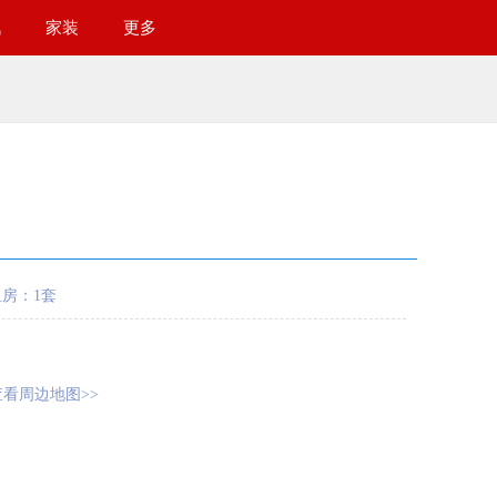
讯
家装
更多
租房：1套
查看周边地图>>